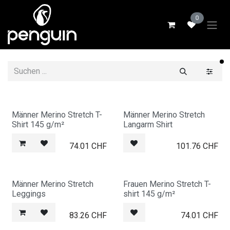
Zum Inhalt springen
0
ak
Männer Merino Stretch T-
Männer Merino Stretch
Shirt 145 g/m²
Langarm Shirt
74.01
CHF
101.76
CHF
Männer Merino Stretch
Frauen Merino Stretch T-
Leggings
shirt 145 g/m²
83.26
CHF
74.01
CHF