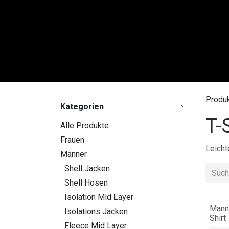
Zum Inhalt springen
FRAU
Produ
Kategorien
T-
Alle Produkte
Frauen
Leicht
Männer
Shell Jacken
Shell Hosen
Isolation Mid Layer
Männe
Isolations Jacken
Shirt
Fleece Mid Layer