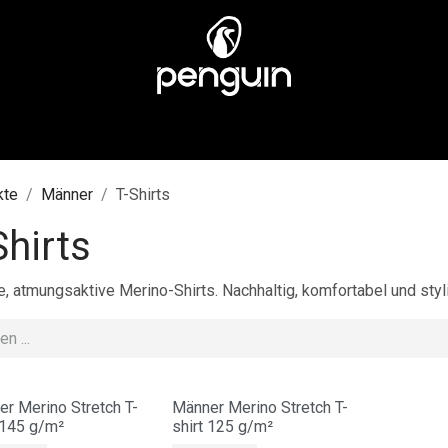
EN
MÄNNER
ÜBER UNS
STORES
KUNDENSERV
kte
Männer
T-Shirts
Shirts
e, atmungsaktive Merino-Shirts. Nachhaltig, komfortabel und styli
r Merino Stretch T-
Männer Merino Stretch T-
 145 g/m²
shirt 125 g/m²