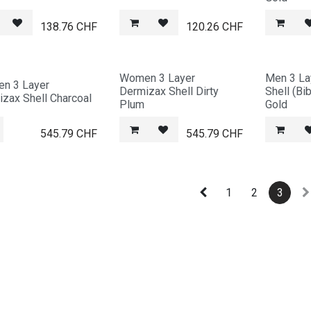
138.76
CHF
120.26
CHF
Women 3 Layer
Men 3 La
n 3 Layer
Dermizax Shell Dirty
Shell (Bi
zax Shell Charcoal
Plum
Gold
545.79
CHF
545.79
CHF
1
2
3