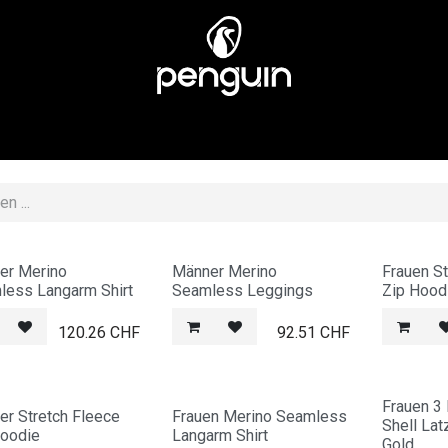
EN
MÄNNER
ÜBER UNS
STORES
KUNDENSERV
er Merino
Männer Merino
Frauen S
less Langarm Shirt
Seamless Leggings
Zip Hood
120.26
CHF
92.51
CHF
Frauen 3
r Stretch Fleece
Frauen Merino Seamless
Shell Lat
Hoodie
Langarm Shirt
Gold