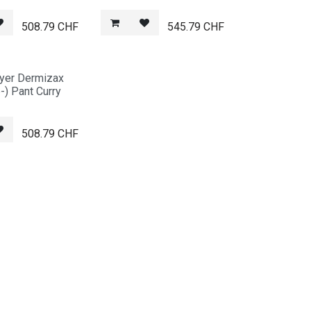
508.79
CHF
545.79
CHF
yer Dermizax
b-) Pant Curry
508.79
CHF