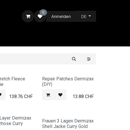
0
Anmelden
DE
ICE
tretch Fleece
Repair Patches Dermizax
ie
(DIY)
138.76
CHF
13.88
CHF
 Layer Dermizax
Frauen 3 Lagen Dermizax
zhose Curry
Shell Jacke Curry Gold