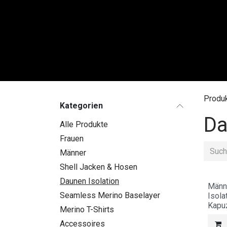
Zum Inhalt springen
FRAU
Produ
Kategorien
Da
Alle Produkte
Frauen
Männer
Shell Jacken & Hosen
Daunen Isolation
Männ
Seamless Merino Baselayer
Isola
Kapu
Merino T-Shirts
Accessoires