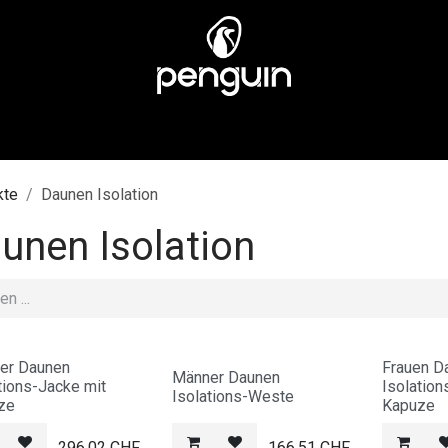
EN
MÄNNER
ÜBER UNS
STORES
KUNDENSERV
kte
Daunen Isolation
unen Isolation
er Daunen
Frauen D
Männer Daunen
tions-Jacke mit
Isolation
Isolations-Weste
ze
Kapuze
296.02
CHF
166.51
CHF