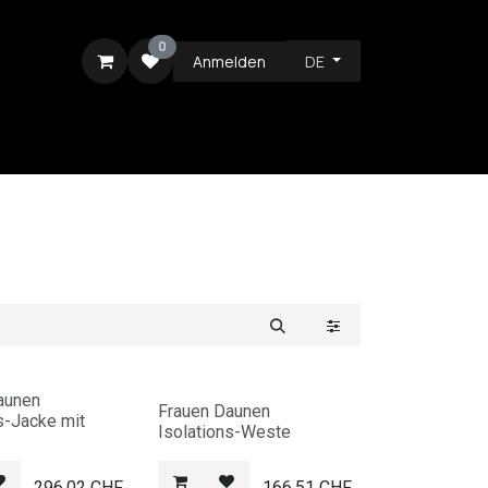
0
Anmelden
DE
ICE
aunen
Frauen Daunen
s-Jacke mit
Isolations-Weste
296.02
CHF
166.51
CHF