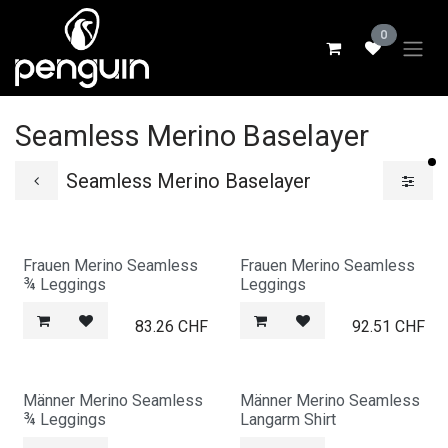
Zum Inhalt springen
0
Seamless Merino Baselayer
ak
Seamless Merino Baselayer
Frauen Merino Seamless
Frauen Merino Seamless
¾ Leggings
Leggings
83.26
CHF
92.51
CHF
Männer Merino Seamless
Männer Merino Seamless
¾ Leggings
Langarm Shirt