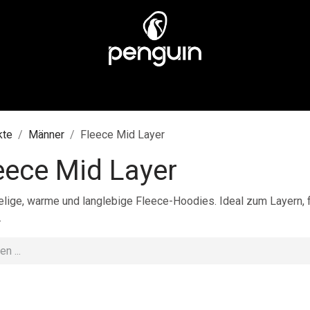
EN
MÄNNER
ÜBER UNS
STORES
KUNDENSERV
kte
Männer
Fleece Mid Layer
eece Mid Layer
lige, warme und langlebige Fleece-Hoodies. Ideal zum Layern,
.