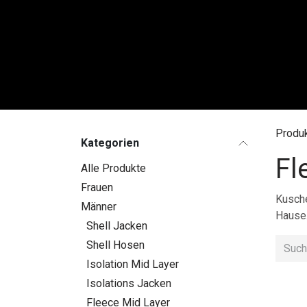
Zum Inhalt springen
FRAU
Produ
Kategorien
Fl
Alle Produkte
Frauen
Kusche
Männer
Hause
Shell Jacken
Shell Hosen
Isolation Mid Layer
Isolations Jacken
Fleece Mid Layer