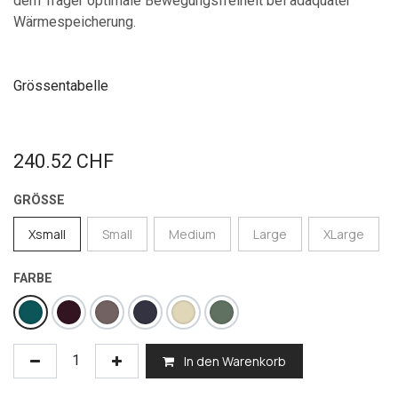
dem Träger optimale Bewegungsfreiheit bei adäquater
Wärmespeicherung.
Grössentabelle
240.52
CHF
GRÖSSE
Xsmall
Small
Medium
Large
XLarge
FARBE
In den Warenkorb