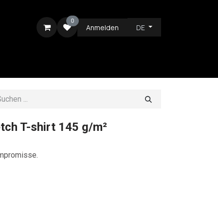
0
Anmelden
DE
ICE
tch T-shirt 145 g/m²
ompromisse.