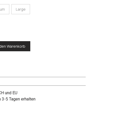
ium
Large
 den Warenkorb
 CH und EU
n 3-5 Tagen erhalten