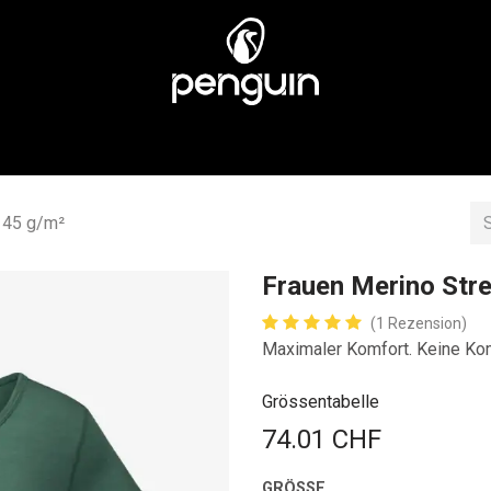
EN
MÄNNER
ÜBER UNS
STORES
KUNDENSERV
 145 g/m²
Frauen Merino Stre
(1 Rezension)
Maximaler Komfort. Keine K
Grössentabelle
74.01
CHF
GRÖSSE