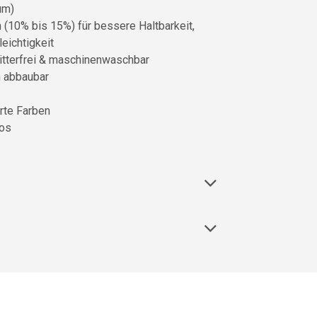
µm)
(10% bis 15%) für bessere Haltbarkeit,
eichtigkeit
knitterfrei & maschinenwaschbar
h abbaubar
erte Farben
los