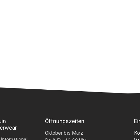
uin
Öffnungszeiten
Ei
erwear
Oktober bis März
Ko
 International