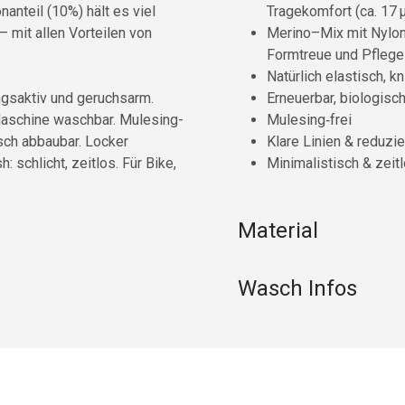
nteil (10%) hält es viel
Tragekomfort (ca. 17 
 – mit allen Vorteilen von
Merino–Mix mit Nylon 
Formtreue und Pflegel
Natürlich elastisch, 
ngsaktiv und geruchsarm.
Erneuerbar, biologisc
r Maschine waschbar. Mulesing-
Mulesing‑frei
isch abbaubar. Locker
Klare Linien & reduzi
: schlicht, zeitlos. Für Bike,
Minimalistisch & zeit
Material
Wasch Infos