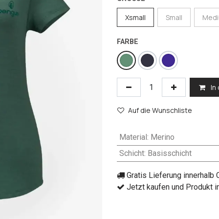
Xsmall
Small
Med
FARBE
In
Auf die Wunschliste
Material
:
Merino
Schicht
:
Basisschicht
Gratis Lieferung innerhalb
Jetzt kaufen und Produkt i