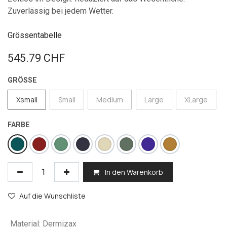
Zuverlässig bei jedem Wetter.
Grössentabelle
545.79
CHF
GRÖSSE
Xsmall
Small
Medium
Large
XLarge
FARBE
In den Warenkorb
Auf die Wunschliste
Material
:
Dermizax