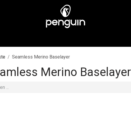
EN
MÄNNER
ÜBER UNS
STORES
KUNDENSERV
kte
Seamless Merino Baselayer
amless Merino Baselayer