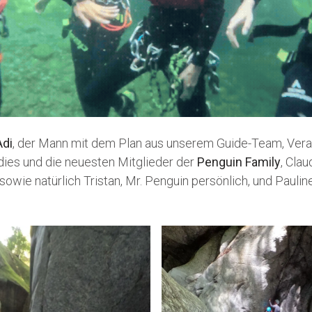
Adi
, der Mann mit dem Plan aus unserem Guide-Team, Vera
dies und die neuesten Mitglieder der
Penguin Family
, Clau
 sowie natürlich Tristan, Mr. Penguin persönlich, und Pauli