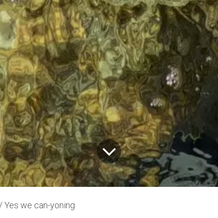
 Yes we can-yoning