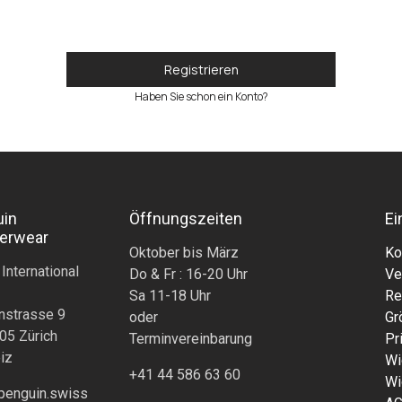
Registrieren
Haben Sie schon ein Konto?
uin
Öffnungszeiten
Ei
erwear
Oktober bis März
Ko
 International
Do & Fr : 16-20 Uhr
Ve
Sa 11-18 Uhr
Re
nstrasse 9
oder
Gr
05 Zürich
Terminvereinbarung
Pr
iz
Wi
+41 44 586 63 60
Wi
penguin.swiss