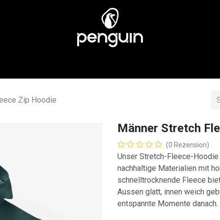
EN
MÄNNER
ÜBER UNS
STORES
KUNDENSERV
leece Zip Hoodie
Männer Stretch Fl
(0 Rezension)
Unser Stretch-Fleece-Hoodie 
nachhaltige Materialien mit h
schnelltrocknende Fleece bi
Aussen glatt, innen weich geb
entspannte Momente danach.