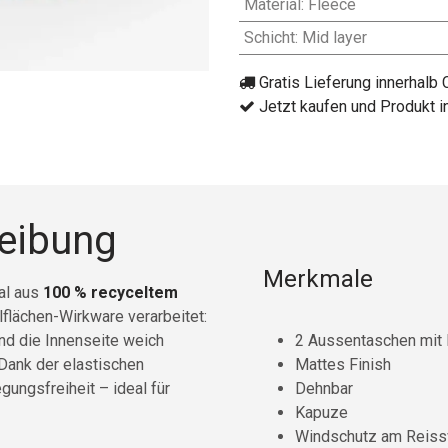
Material
:
Fleece
Schicht
:
Mid layer
Gratis Lieferung innerhalb
Jetzt kaufen und Produkt i
reibung
Merkmale
al aus
100 % recyceltem
lflächen-Wirkware verarbeitet:
end die Innenseite weich
2 Aussentaschen mit
Dank der elastischen
Mattes Finish
gungsfreiheit – ideal für
Dehnbar
Kapuze
Windschutz am Reiss