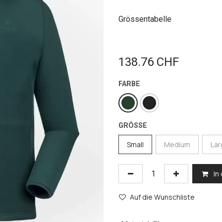
Grössentabelle
138.76
CHF
FARBE
GRÖSSE
Small
Medium
La
In
Auf die Wunschliste