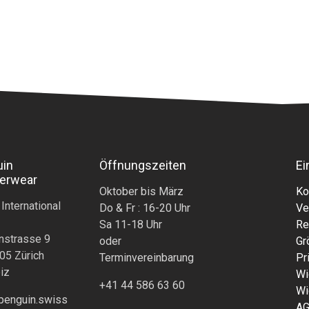
uin
Öffnungszeiten
Ei
erwear
Oktober bis März
Ko
 International
Do & Fr : 16-20 Uhr
Ve
Sa 11-18 Uhr
Re
nstrasse 9
oder
Gr
05 Zürich
Terminvereinbarung
Pr
iz
Wi
+41 44 586 63 60
Wi
penguin.swiss
A