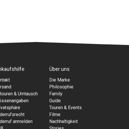
nkaufshilfe
Über uns
ntakt
Die Marke
rsand
Philosophie
touren & Umtausch
Family
össenangaben
Guide
ivatsphäre
Touren & Events
derrufsrecht
Filme
derruf anmelden
Nachhaltigkeit
GB
Stories