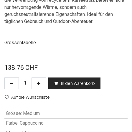
die Verwendung von recyceltem Kaffeesatz bietet er nicht
nur hervorragende Wärme, sondern auch
geruchsneutralisierende Eigenschaften. Ideal für den
täglichen Gebrauch und Outdoor-Abenteuer.
Grössentabelle
138.76
CHF
In den Warenkorb
Auf die Wunschliste
Grösse
:
Medium
Farbe
:
Cappuccino