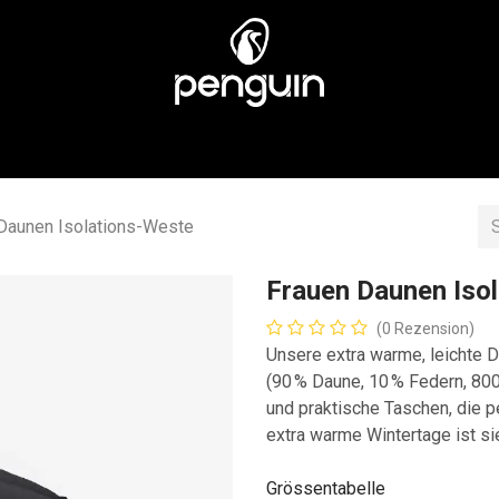
EN
MÄNNER
ÜBER UNS
STORES
KUNDENSERV
Daunen Isolations-Weste
Frauen Daunen Iso
(0 Rezension)
Unsere extra warme, leichte D
(90 % Daune, 10 % Federn, 800
und praktische Taschen, die p
extra warme Wintertage ist si
Grössentabelle