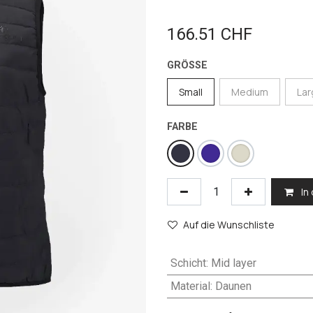
166.51
CHF
GRÖSSE
Small
Medium
La
FARBE
In
Auf die Wunschliste
Schicht
:
Mid layer
Material
:
Daunen