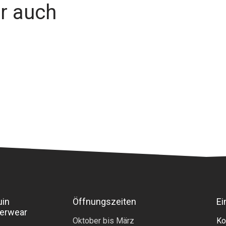
ir auch
uin
Öffnungszeiten
Ei
erwear
Oktober bis März
Ko