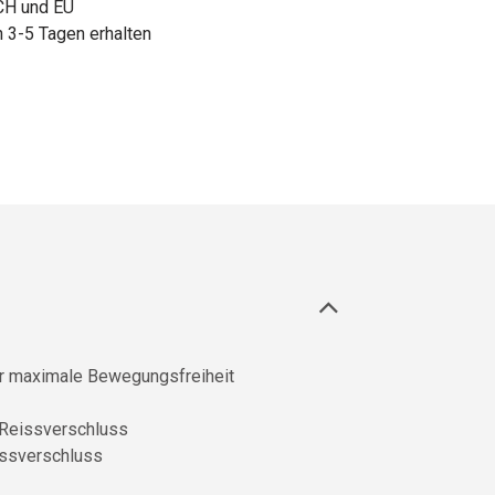
 CH und EU
n 3-5 Tagen erhalten
ür maximale Bewegungsfreiheit
 Reissverschluss
issverschluss